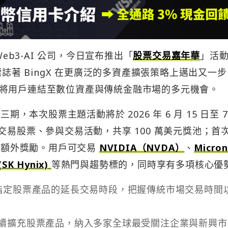
Web3-AI 公司，今日宣布推出「
股票交易嘉年華
」活
標誌著 BingX 在更廣泛的多資產擴張策略上邁出又一
將用戶連結至數位資產與傳統金融市場的多元機會。
期，本次股票主題活動將於 2026 年 6 月 15 日至 7
交易股票、參與交易活動，共享 100 萬美元獎池；首
獲得額外獎勵。用戶可交易
NVIDIA（NVDA）
、
Micro
SK Hynix)
等熱門與趨勢標的，同時享有多項核心優
透過指定股票產品的延長交易時段，把握傳統市場交易時間
 持續擴充股票產品，納入多家全球最受關注企業與新興