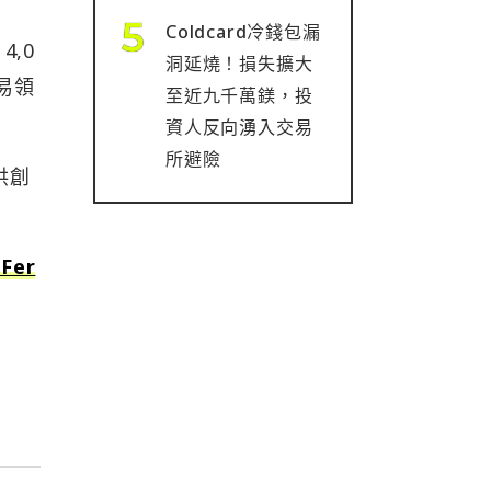
Coldcard冷錢包漏
4,0
洞延燒！損失擴大
易領
至近九千萬鎂，投
資人反向湧入交易
所避險
供創
 Fer