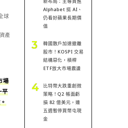
新布局：主導買進
Alphabet 挺 AI、
全球
仍看好蘋果長期價
值
同資產
韓國散戶加速撤離
股市！KOSPI 交易
結構惡化，槓桿
ETF放大市場震盪
市場
比特幣大跌重創微
一平
策略！Q2 帳面虧
驗。
損 82 億美元，連
五週暫停買幣屯現
金