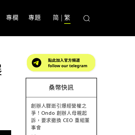
專欄
專題
简
繁
展
桑幣快訊
創辦人驟逝引爆經營權之
爭！Ondo 創辦人母親起
訴，要求撤換 CEO 重組董
事會