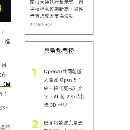
摩根大通執行長示警：市
場槓桿水位創新高，隱性
借貸恐放大市場波動
3 hours ago
動，
步，進
桑幣熱門榜
 月
OpenAI共同創辦
次在
人實測 Opus 5：
n（M
給一段《魔戒》文
勢：
字，AI 花 2 小時打
造 3D 世界
以外
巴菲特談波克夏最
市場熱