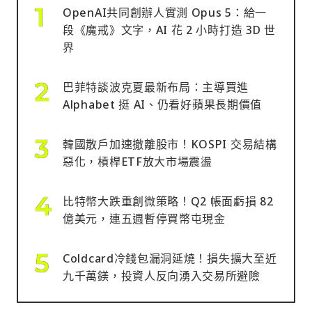
OpenAI共同創辦人實測 Opus 5：給一
段《魔戒》文字，AI 花 2 小時打造 3D 世
界
巴菲特談波克夏最新布局：主導買進
Alphabet 挺 AI、仍看好蘋果長期價值
韓國散戶加速撤離股市！KOSPI 交易結構
惡化，槓桿ETF放大市場震盪
比特幣大跌重創微策略！Q2 帳面虧損 82
億美元，連五週暫停買幣屯現金
Coldcard冷錢包漏洞延燒！損失擴大至近
九千萬鎂，投資人反向湧入交易所避險