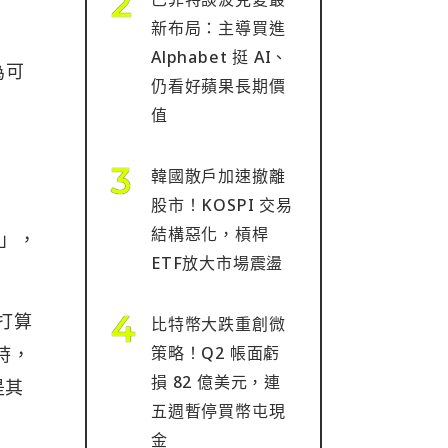
新布局：主導買進
Alphabet 挺 AI、
為可
仍看好蘋果長期價
值
韓國散戶加速撤離
股市！KOSPI 交易
結構惡化，槓桿
爭」，
ETF放大市場震盪
打算
比特幣大跌重創微
策略！Q2 帳面虧
時，
損 82 億美元，連
是其
五週暫停買幣屯現
金