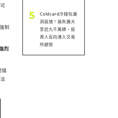
並可
Coldcard冷錢包漏
洞延燒！損失擴大
中強制
至近九千萬鎂，投
資人反向湧入交易
所避險
強烈
間儲
非法