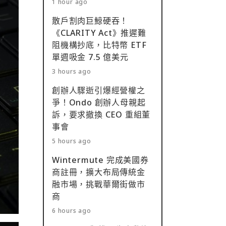
1 hour ago
散戶割肉巨鯨硬吞！
《CLARITY Act》推遲難
阻機構抄底，比特幣 ETF
單週吸金 7.5 億美元
3 hours ago
創辦人驟逝引爆經營權之
爭！Ondo 創辦人母親起
訴，要求撤換 CEO 重組董
事會
5 hours ago
Wintermute 完成美國券
商註冊，擴大布局傳統金
融市場，挑戰華爾街做市
商
6 hours ago