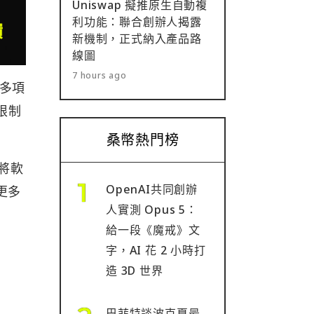
Uniswap 擬推原生自動複
利功能：聯合創辦人揭露
新機制，正式納入產品路
線圖
7 hours ago
來多項
限制
桑幣熱門榜
是將軟
OpenAI共同創辦
納更多
人實測 Opus 5：
給一段《魔戒》文
字，AI 花 2 小時打
造 3D 世界
巴菲特談波克夏最