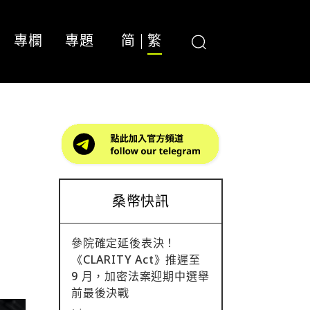
專欄
專題
简
繁
N
桑幣快訊
參院確定延後表決！
《CLARITY Act》推遲至
9 月，加密法案迎期中選舉
前最後決戰