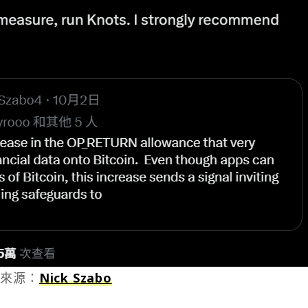
來源：
Nick Szabo