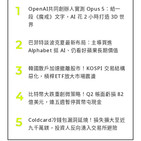
OpenAI共同創辦人實測 Opus 5：給一
段《魔戒》文字，AI 花 2 小時打造 3D 世
界
巴菲特談波克夏最新布局：主導買進
Alphabet 挺 AI、仍看好蘋果長期價值
韓國散戶加速撤離股市！KOSPI 交易結構
惡化，槓桿ETF放大市場震盪
比特幣大跌重創微策略！Q2 帳面虧損 82
億美元，連五週暫停買幣屯現金
Coldcard冷錢包漏洞延燒！損失擴大至近
九千萬鎂，投資人反向湧入交易所避險