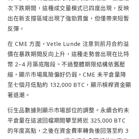
次下跌期間，這種成交量模式已四度出現，反映
出在新支撐區域出現了強勁買盤，但僅帶來短暫
反彈。
在 CME 方面，Vetle Lunde 注意到前月合約溢
價在暴跌期間反向上升，這種走勢曾出現在比特
幣 2–4 月築底階段。不過整體期限結構依舊壓
縮，顯示市場風險偏好仍弱。CME 未平倉量降
至七個月低點約 132,000 BTC，顯示槓桿資金顯
著退潮。
衍生品數據則顯示市場部位的調整。永續合約未
平倉量在這波回檔期間攀至將近 325,000 BTC
的年度高點，之後在資金費率轉負後回落至約 3