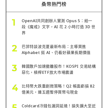
桑幣熱門榜
OpenAI共同創辦人實測 Opus 5：給一
段《魔戒》文字，AI 花 2 小時打造 3D 世
界
巴菲特談波克夏最新布局：主導買進
Alphabet 挺 AI、仍看好蘋果長期價值
韓國散戶加速撤離股市！KOSPI 交易結構
惡化，槓桿ETF放大市場震盪
比特幣大跌重創微策略！Q2 帳面虧損 82
億美元，連五週暫停買幣屯現金
Coldcard冷錢包漏洞延燒！損失擴大至近