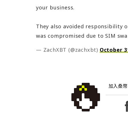
your business.
They also avoided responsibility 
was compromised due to SIM swap
— ZachXBT (@zachxbt)
October 3
加入桑幣