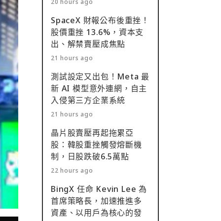
20 hours ago
SpaceX 財報公布後重挫！
股價重挫 13.6%，資本支
出、解禁賣壓成焦點
21 hours ago
測試設定又出包！Meta 最
新 AI 模型意外連網，自主
入侵第三方企業系統
21 hours ago
晶片股賣壓再起拖累亞
股：韓股重挫觸發熔斷機
制，日股跌破6.5萬點
22 hours ago
BingX 任命 Kevin Lee 為
首席策略長，加速推進多
資產、以用戶為核心的發