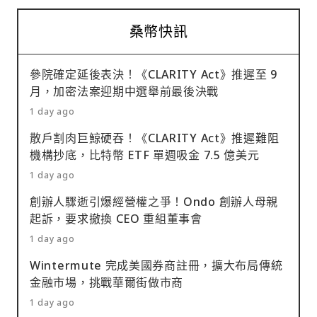
桑幣快訊
參院確定延後表決！《CLARITY Act》推遲至 9
月，加密法案迎期中選舉前最後決戰
1 day ago
散戶割肉巨鯨硬吞！《CLARITY Act》推遲難阻
機構抄底，比特幣 ETF 單週吸金 7.5 億美元
1 day ago
創辦人驟逝引爆經營權之爭！Ondo 創辦人母親
起訴，要求撤換 CEO 重組董事會
1 day ago
Wintermute 完成美國券商註冊，擴大布局傳統
金融市場，挑戰華爾街做市商
1 day ago