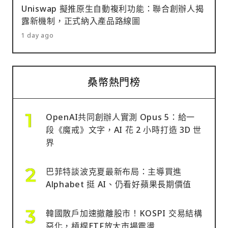
Uniswap 擬推原生自動複利功能：聯合創辦人揭
露新機制，正式納入產品路線圖
1 day ago
桑幣熱門榜
OpenAI共同創辦人實測 Opus 5：給一
段《魔戒》文字，AI 花 2 小時打造 3D 世
界
巴菲特談波克夏最新布局：主導買進
Alphabet 挺 AI、仍看好蘋果長期價值
韓國散戶加速撤離股市！KOSPI 交易結構
惡化，槓桿ETF放大市場震盪