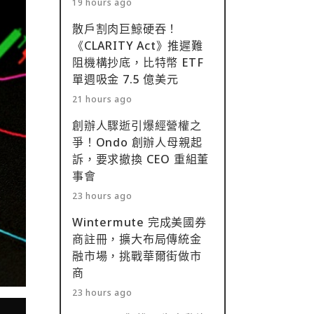
19 hours ago
散戶割肉巨鯨硬吞！
《CLARITY Act》推遲難
阻機構抄底，比特幣 ETF
單週吸金 7.5 億美元
21 hours ago
創辦人驟逝引爆經營權之
爭！Ondo 創辦人母親起
訴，要求撤換 CEO 重組董
事會
23 hours ago
Wintermute 完成美國券
商註冊，擴大布局傳統金
融市場，挑戰華爾街做市
商
23 hours ago