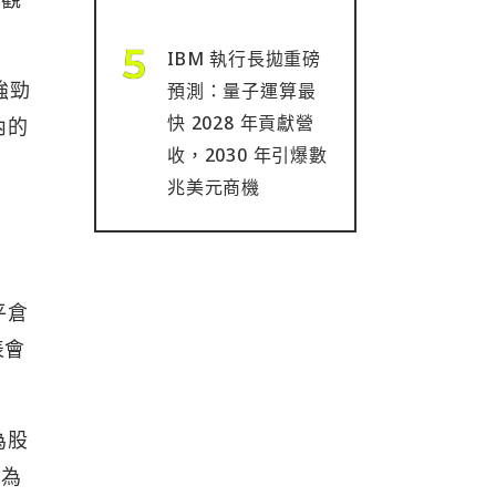
IBM 執行長拋重磅
強勁
預測：量子運算最
快 2028 年貢獻營
內的
收，2030 年引爆數
兆美元商機
平倉
表會
為股
是為