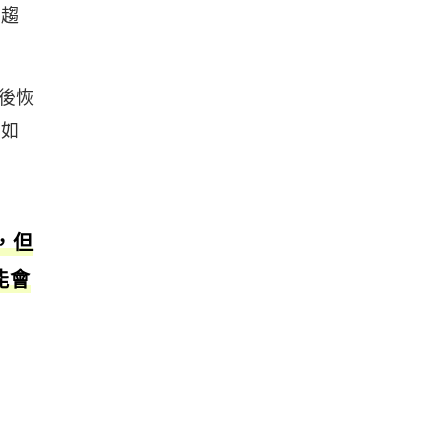
始趨
後恢
（如
，但
能會