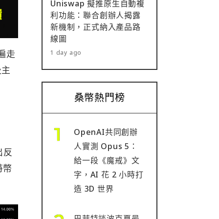
Uniswap 擬推原生自動複
利功能：聯合創辦人揭露
新機制，正式納入產品路
線圖
遍走
1 day ago
及主
桑幣熱門榜
OpenAI共同創辦
人實測 Opus 5：
出反
給一段《魔戒》文
特幣
字，AI 花 2 小時打
造 3D 世界
巴菲特談波克夏最