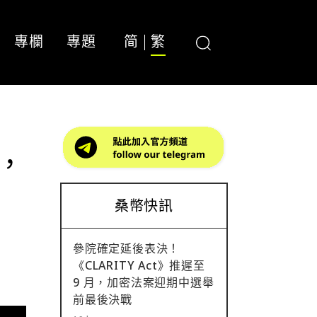
專欄
專題
简
繁
路，
桑幣快訊
參院確定延後表決！
《CLARITY Act》推遲至
9 月，加密法案迎期中選舉
前最後決戰