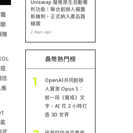
Uniswap 擬推原生自動複
利功能：聯合創辦人揭露
間獨
新機制，正式納入產品路
線圖
，關
2 days ago
跟隨
OL
桑幣熱門榜
，提
播信
OpenAI共同創辦
己進
人實測 Opus 5：
給一段《魔戒》文
字，AI 花 2 小時打
et
造 3D 世界
功能
個武
巴菲特談波克夏最