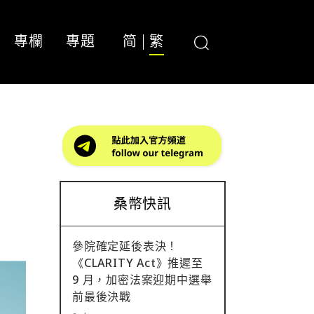
專欄
專題
简
繁
桑幣快訊
參院確定延後表決！
《CLARITY Act》推遲至
9 月，加密法案迎期中選舉
前最後決戰