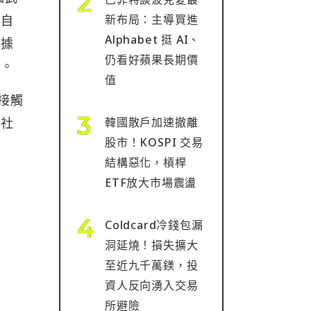
新布局：主導買進
為自
Alphabet 挺 AI、
根據
仍看好蘋果長期價
得。
值
接觸
韓國散戶加速撤離
建社
股市！KOSPI 交易
結構惡化，槓桿
ETF放大市場震盪
Coldcard冷錢包漏
洞延燒！損失擴大
至近九千萬鎂，投
資人反向湧入交易
所避險