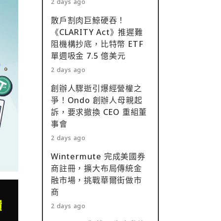
2 days ago
散戶割肉巨鯨硬吞！
《CLARITY Act》推遲難
阻機構抄底，比特幣 ETF
單週吸金 7.5 億美元
2 days ago
創辦人驟逝引爆經營權之
爭！Ondo 創辦人母親起
訴，要求撤換 CEO 重組董
事會
2 days ago
Wintermute 完成美國券
商註冊，擴大布局傳統金
融市場，挑戰華爾街做市
商
2 days ago