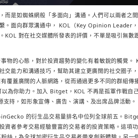
，而是如蜘蛛網般「多面向」溝通。人們可以兩者之
群眾溝通中， KOL（Key Opinion Leader
。KOL 對在社交媒體所發表的評價，不單是吸引無數
新事物的心態，對於投資趨勢的變化有着敏銳的觸覺。 K
社交能力和溝通技巧，幫助其建立更廣闊的社交圈子
能擁有覆蓋廣闊的人脈網路，從而通過更多不同的群組傳
可以為你助力。加入 Bitget，KOL 不再是孤軍作戰自
t 資源支持，如形象宣傳、廣告、演講、及出席品牌活動。
 和 CoinGecko 的衍生品交易量排名中位列全球前五。Bitg
投資者參考交易經驗豐富的交易者的投資策略。這項
 萬粉絲，為全球加密衍生品交易者帶來創新體驗。另一