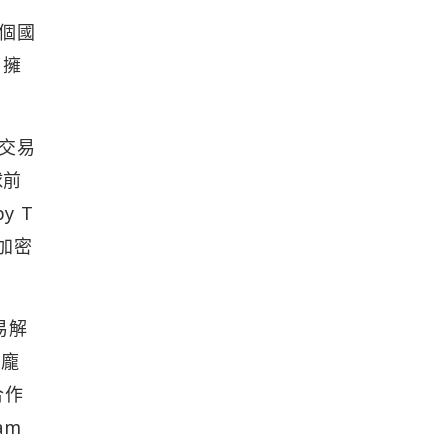
多個國
，擁
製交易
球前
y T
球加密
易解
至龐
合作
am