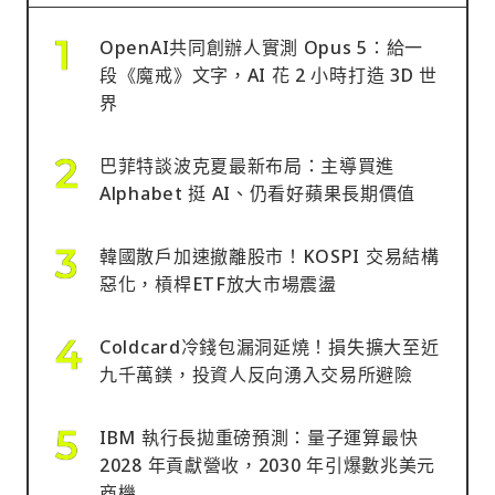
OpenAI共同創辦人實測 Opus 5：給一
段《魔戒》文字，AI 花 2 小時打造 3D 世
界
巴菲特談波克夏最新布局：主導買進
Alphabet 挺 AI、仍看好蘋果長期價值
韓國散戶加速撤離股市！KOSPI 交易結構
惡化，槓桿ETF放大市場震盪
Coldcard冷錢包漏洞延燒！損失擴大至近
九千萬鎂，投資人反向湧入交易所避險
IBM 執行長拋重磅預測：量子運算最快
2028 年貢獻營收，2030 年引爆數兆美元
商機