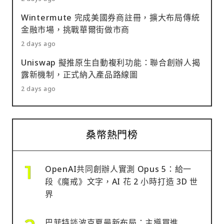
Wintermute 完成美國券商註冊，擴大布局傳統
金融市場，挑戰華爾街做市商
2 days ago
Uniswap 擬推原生自動複利功能：聯合創辦人揭
露新機制，正式納入產品路線圖
2 days ago
桑幣熱門榜
OpenAI共同創辦人實測 Opus 5：給一
段《魔戒》文字，AI 花 2 小時打造 3D 世
界
巴菲特談波克夏最新布局：主導買進