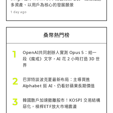
多資產、以用戶為核心的發展願景
1 day ago
桑幣熱門榜
OpenAI共同創辦人實測 Opus 5：給一
段《魔戒》文字，AI 花 2 小時打造 3D 世
界
巴菲特談波克夏最新布局：主導買進
Alphabet 挺 AI、仍看好蘋果長期價值
韓國散戶加速撤離股市！KOSPI 交易結構
惡化，槓桿ETF放大市場震盪