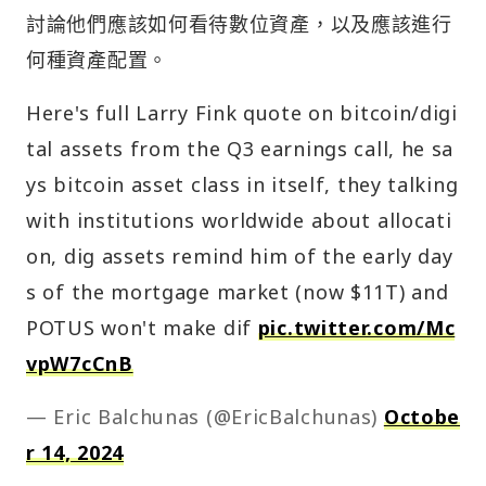
討論他們應該如何看待數位資產，以及應該進行
何種資產配置。
Here's full Larry Fink quote on bitcoin/digi
tal assets from the Q3 earnings call, he sa
ys bitcoin asset class in itself, they talking
with institutions worldwide about allocati
on, dig assets remind him of the early day
s of the mortgage market (now $11T) and
POTUS won't make dif
pic.twitter.com/Mc
vpW7cCnB
— Eric Balchunas (@EricBalchunas)
Octobe
r 14, 2024