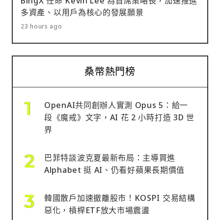
BingX 任命 Kevin Lee 為首席策略長，加速推進
多資產、以用戶為核心的發展願景
23 hours ago
桑幣熱門榜
OpenAI共同創辦人實測 Opus 5：給一
段《魔戒》文字，AI 花 2 小時打造 3D 世
界
巴菲特談波克夏最新布局：主導買進
Alphabet 挺 AI、仍看好蘋果長期價值
韓國散戶加速撤離股市！KOSPI 交易結構
惡化，槓桿ETF放大市場震盪