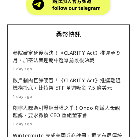
桑幣快訊
參院確定延後表決！《CLARITY Act》推遲至 9
月，加密法案迎期中選舉前最後決戰
1 day ago
散戶割肉巨鯨硬吞！《CLARITY Act》推遲難阻
機構抄底，比特幣 ETF 單週吸金 7.5 億美元
1 day ago
創辦人驟逝引爆經營權之爭！Ondo 創辦人母親
起訴，要求撤換 CEO 重組董事會
1 day ago
Wintermute 完成美國券商註冊，擴大布局傳統