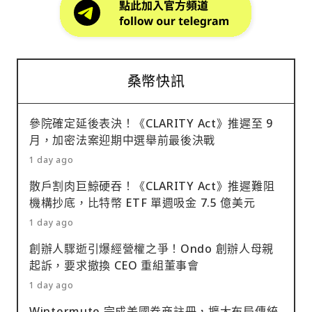
桑幣快訊
參院確定延後表決！《CLARITY Act》推遲至 9
月，加密法案迎期中選舉前最後決戰
1 day ago
散戶割肉巨鯨硬吞！《CLARITY Act》推遲難阻
機構抄底，比特幣 ETF 單週吸金 7.5 億美元
1 day ago
創辦人驟逝引爆經營權之爭！Ondo 創辦人母親
起訴，要求撤換 CEO 重組董事會
1 day ago
Wintermute 完成美國券商註冊，擴大布局傳統