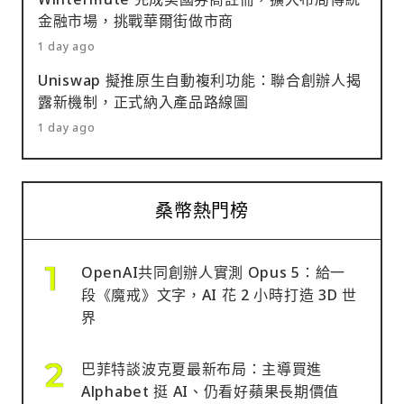
金融市場，挑戰華爾街做市商
1 day ago
Uniswap 擬推原生自動複利功能：聯合創辦人揭
露新機制，正式納入產品路線圖
1 day ago
桑幣熱門榜
OpenAI共同創辦人實測 Opus 5：給一
段《魔戒》文字，AI 花 2 小時打造 3D 世
界
巴菲特談波克夏最新布局：主導買進
Alphabet 挺 AI、仍看好蘋果長期價值