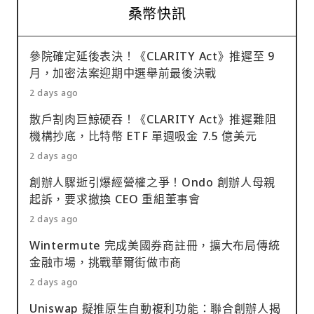
桑幣快訊
參院確定延後表決！《CLARITY Act》推遲至 9
月，加密法案迎期中選舉前最後決戰
2 days ago
散戶割肉巨鯨硬吞！《CLARITY Act》推遲難阻
機構抄底，比特幣 ETF 單週吸金 7.5 億美元
2 days ago
創辦人驟逝引爆經營權之爭！Ondo 創辦人母親
起訴，要求撤換 CEO 重組董事會
2 days ago
Wintermute 完成美國券商註冊，擴大布局傳統
金融市場，挑戰華爾街做市商
2 days ago
Uniswap 擬推原生自動複利功能：聯合創辦人揭