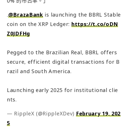
0% 的市占率。」
.
@BrazaBank
is launching the BBRL Stable
coin on the XRP Ledger:
https://t.co/oDN
Z0JDFHg
Pegged to the Brazilian Real, BBRL offers
secure, efficient digital transactions for B
razil and South America.
Launching early 2025 for institutional clie
nts.
— RippleX (@RippleXDev)
February 19, 202
5