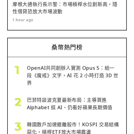
摩根大通執行長示警：市場槓桿水位創新高，隱
性借貸恐放大市場波動
1 hour ago
桑幣熱門榜
OpenAI共同創辦人實測 Opus 5：給一
段《魔戒》文字，AI 花 2 小時打造 3D 世
界
巴菲特談波克夏最新布局：主導買進
Alphabet 挺 AI、仍看好蘋果長期價值
韓國散戶加速撤離股市！KOSPI 交易結構
惡化，槓桿ETF放大市場震盪