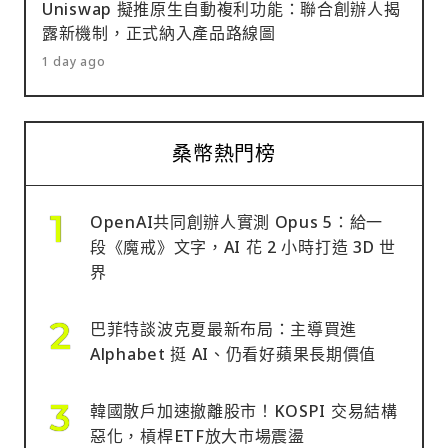
Uniswap 擬推原生自動複利功能：聯合創辦人揭
露新機制，正式納入產品路線圖
1 day ago
桑幣熱門榜
OpenAI共同創辦人實測 Opus 5：給一
段《魔戒》文字，AI 花 2 小時打造 3D 世
界
巴菲特談波克夏最新布局：主導買進
Alphabet 挺 AI、仍看好蘋果長期價值
韓國散戶加速撤離股市！KOSPI 交易結構
惡化，槓桿ETF放大市場震盪