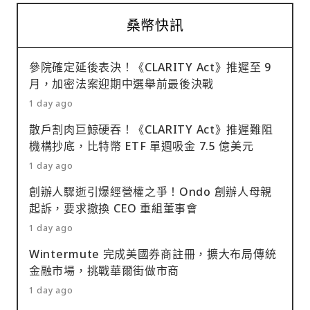
桑幣快訊
參院確定延後表決！《CLARITY Act》推遲至 9
月，加密法案迎期中選舉前最後決戰
1 day ago
散戶割肉巨鯨硬吞！《CLARITY Act》推遲難阻
機構抄底，比特幣 ETF 單週吸金 7.5 億美元
1 day ago
創辦人驟逝引爆經營權之爭！Ondo 創辦人母親
起訴，要求撤換 CEO 重組董事會
1 day ago
Wintermute 完成美國券商註冊，擴大布局傳統
金融市場，挑戰華爾街做市商
1 day ago