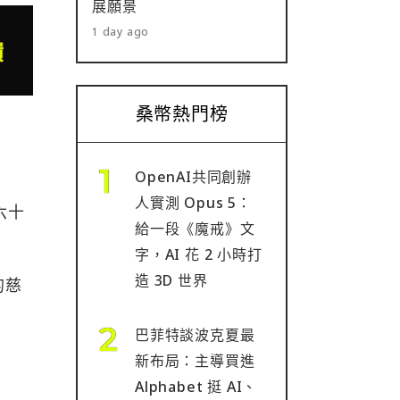
展願景
1 day ago
桑幣熱門榜
OpenAI共同創辦
人實測 Opus 5：
六十
給一段《魔戒》文
字，AI 花 2 小時打
造 3D 世界
的慈
巴菲特談波克夏最
新布局：主導買進
Alphabet 挺 AI、