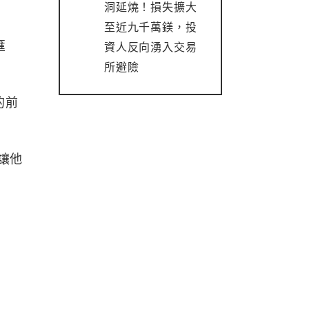
洞延燒！損失擴大
至近九千萬鎂，投
匯
資人反向湧入交易
所避險
的前
願讓他