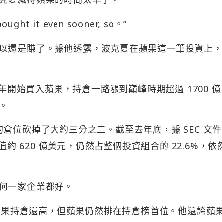
bought it even sooner, so。”
以還是賺了。據他透露，波克夏在蘋果這一筆投資上
 年開始買入蘋果，持倉一路漲到巔峰時期超過 1700 
。
蘋果的倉位砍掉了大約三分之二。截至去年底，據 SEC 文
值約 620 億美元，仍然占整個投資組合的 22.6%，依
何一家企業都好。
比蘋果持倉還高，但蘋果仍然排在持倉榜首位。他還誇蘋果 