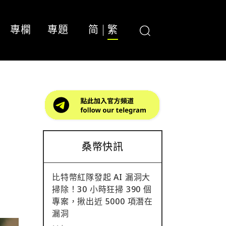
專欄
專題
简
繁
」
桑幣快訊
比特幣紅隊發起 AI 漏洞大
掃除！30 小時狂掃 390 個
專案，揪出近 5000 項潛在
漏洞