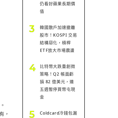
仍看好蘋果長期價
值
韓國散戶加速撤離
股市！KOSPI 交易
結構惡化，槓桿
ETF放大市場震盪
比特幣大跌重創微
策略！Q2 帳面虧
損 82 億美元，連
五週暫停買幣屯現
金
易。
Coldcard冷錢包漏
說有，