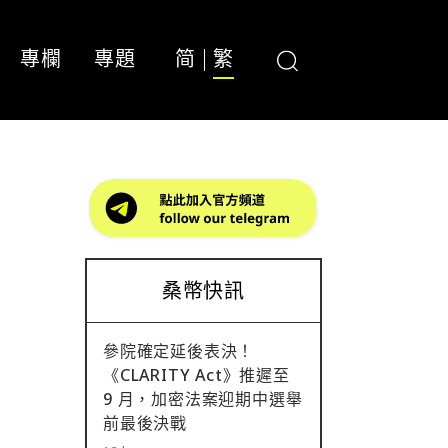
專欄
專題
简
繁
桑幣快訊
參院確定延後表決！
《CLARITY Act》推遲至
9 月，加密法案迎期中選舉
前最後決戰