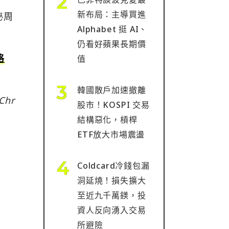
新布局：主導買進
秘周
Alphabet 挺 AI、
仍看好蘋果長期價
格
值
韓國散戶加速撤離
Chr
股市！KOSPI 交易
結構惡化，槓桿
ETF放大市場震盪
Coldcard冷錢包漏
洞延燒！損失擴大
至近九千萬鎂，投
資人反向湧入交易
所避險