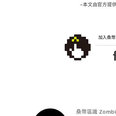
–本文由官方提供
加入桑幣
桑幣區識 Zombi