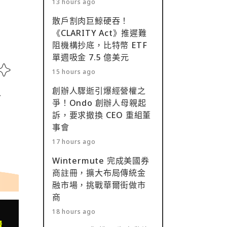
13 hours ago
散戶割肉巨鯨硬吞！
《CLARITY Act》推遲難
阻機構抄底，比特幣 ETF
單週吸金 7.5 億美元
15 hours ago
創辦人驟逝引爆經營權之
爭！Ondo 創辦人母親起
訴，要求撤換 CEO 重組董
事會
17 hours ago
Wintermute 完成美國券
商註冊，擴大布局傳統金
融市場，挑戰華爾街做市
商
18 hours ago