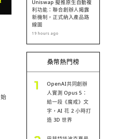
Uniswap 擬推原生自動複
利功能：聯合創辦人揭露
新機制，正式納入產品路
線圖
19 hours ago
桑幣熱門榜
OpenAI共同創辦
人實測 Opus 5：
開始
給一段《魔戒》文
字，AI 花 2 小時打
造 3D 世界
巴菲特談波克夏最