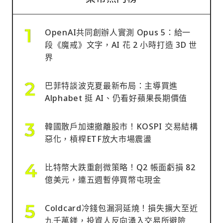
OpenAI共同創辦人實測 Opus 5：給一
段《魔戒》文字，AI 花 2 小時打造 3D 世
界
巴菲特談波克夏最新布局：主導買進
Alphabet 挺 AI、仍看好蘋果長期價值
韓國散戶加速撤離股市！KOSPI 交易結構
惡化，槓桿ETF放大市場震盪
比特幣大跌重創微策略！Q2 帳面虧損 82
億美元，連五週暫停買幣屯現金
Coldcard冷錢包漏洞延燒！損失擴大至近
九千萬鎂，投資人反向湧入交易所避險