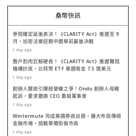
桑幣快訊
參院確定延後表決！《CLARITY Act》推遲至 9
月，加密法案迎期中選舉前最後決戰
1 day ago
散戶割肉巨鯨硬吞！《CLARITY Act》推遲難阻
機構抄底，比特幣 ETF 單週吸金 7.5 億美元
1 day ago
創辦人驟逝引爆經營權之爭！Ondo 創辦人母親
起訴，要求撤換 CEO 重組董事會
1 day ago
Wintermute 完成美國券商註冊，擴大布局傳統
金融市場，挑戰華爾街做市商
1 day ago