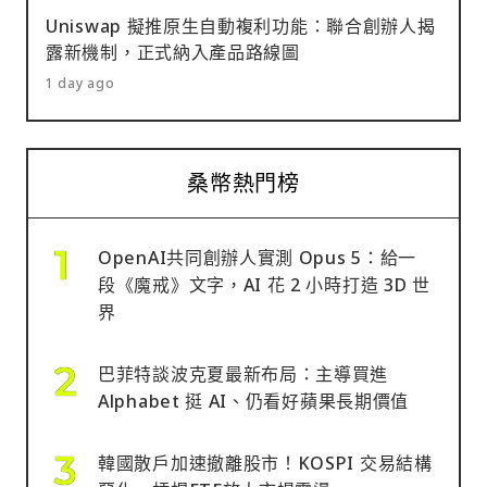
Uniswap 擬推原生自動複利功能：聯合創辦人揭
露新機制，正式納入產品路線圖
1 day ago
桑幣熱門榜
OpenAI共同創辦人實測 Opus 5：給一
段《魔戒》文字，AI 花 2 小時打造 3D 世
界
巴菲特談波克夏最新布局：主導買進
Alphabet 挺 AI、仍看好蘋果長期價值
韓國散戶加速撤離股市！KOSPI 交易結構