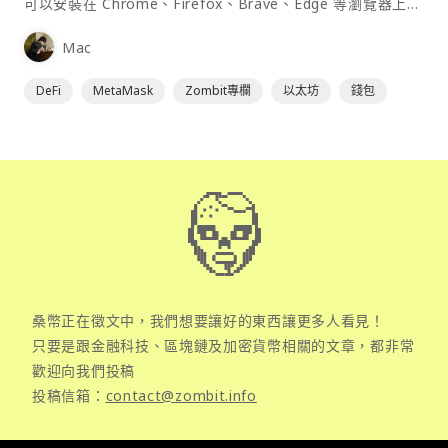
可以安裝在 Chrome、Firefox、Brave、Edge 等瀏覽器上作
為插件使用，具備許多功能且使用上非常方便。
Mac
DeFi
MetaMask
Zombit專欄
以太坊
錢包
桑幣正在徵文中，我們想要讓好的東西讓更多人看見！
只要是跟金融科技、區塊鏈及加密貨幣相關的文章，都非常
歡迎向我們投稿
投稿信箱：
contact@zombit.info