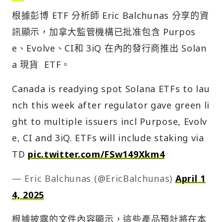
根據彭博 ETF 分析師 Eric Balchunas 分享的資
訊顯示，加拿大監管機構已批准包含 Purpos
e、Evolve、CI和 3iQ 在內的發行商推出 Solan
a 現貨 ETF。
Canada is readying spot Solana ETFs to lau
nch this week after regulator gave green li
ght to multiple issuers incl Purpose, Evolv
e, CI and 3iQ. ETFs will include staking via
TD
pic.twitter.com/FSw149Xkm4
— Eric Balchunas (@EricBalchunas)
April 1
4, 2025
根據披露的文件內容顯示，這些產品預計將在本