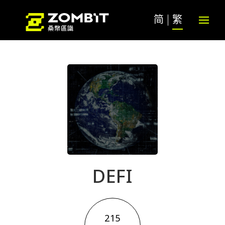
简
繁
DEFI
215