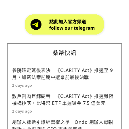
桑幣快訊
參院確定延後表決！《CLARITY Act》推遲至 9
月，加密法案迎期中選舉前最後決戰
2 days ago
散戶割肉巨鯨硬吞！《CLARITY Act》推遲難阻
機構抄底，比特幣 ETF 單週吸金 7.5 億美元
2 days ago
創辦人驟逝引爆經營權之爭！Ondo 創辦人母親
起訴，要求撤換 CEO 重組董事會