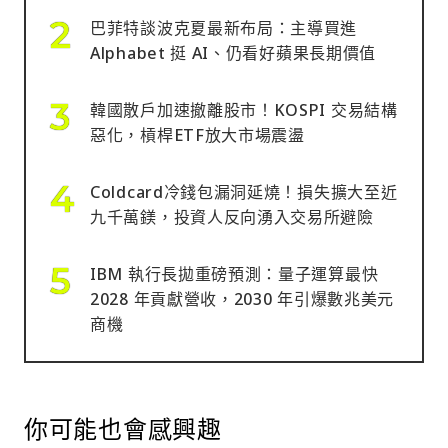
巴菲特談波克夏最新布局：主導買進
Alphabet 挺 AI、仍看好蘋果長期價值
韓國散戶加速撤離股市！KOSPI 交易結構
惡化，槓桿ETF放大市場震盪
Coldcard冷錢包漏洞延燒！損失擴大至近
九千萬鎂，投資人反向湧入交易所避險
IBM 執行長拋重磅預測：量子運算最快
2028 年貢獻營收，2030 年引爆數兆美元
商機
你可能也會感興趣