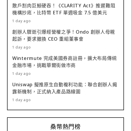
散戶割肉巨鯨硬吞！《CLARITY Act》推遲難阻
機構抄底，比特幣 ETF 單週吸金 7.5 億美元
1 day ago
創辦人驟逝引爆經營權之爭！Ondo 創辦人母親
起訴，要求撤換 CEO 重組董事會
1 day ago
Wintermute 完成美國券商註冊，擴大布局傳統
金融市場，挑戰華爾街做市商
1 day ago
Uniswap 擬推原生自動複利功能：聯合創辦人揭
露新機制，正式納入產品路線圖
1 day ago
桑幣熱門榜