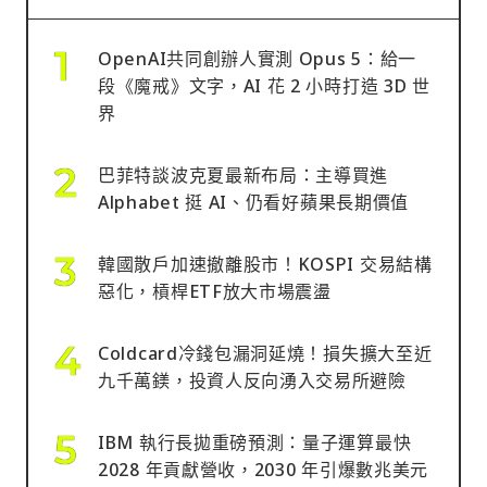
OpenAI共同創辦人實測 Opus 5：給一
段《魔戒》文字，AI 花 2 小時打造 3D 世
界
巴菲特談波克夏最新布局：主導買進
Alphabet 挺 AI、仍看好蘋果長期價值
韓國散戶加速撤離股市！KOSPI 交易結構
惡化，槓桿ETF放大市場震盪
Coldcard冷錢包漏洞延燒！損失擴大至近
九千萬鎂，投資人反向湧入交易所避險
IBM 執行長拋重磅預測：量子運算最快
2028 年貢獻營收，2030 年引爆數兆美元