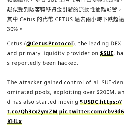
疑似受到駭客轉移資金引發的流動性抽離影響，
其中 Cetus 的代幣 CETUS 過去兩小時下跌超過
30%。
Cetus (
@CetusProtocol
), the leading DEX
and primary liquidity provider on
$SUI
, ha
s reportedly been hacked.
The attacker gained control of all SUI-den
ominated pools, exploiting over $200M, an
d has also started moving
$USDC
.
https://
t.co/Qh3cx2ymZM
pic.twitter.com/cbv3d6
KHLx