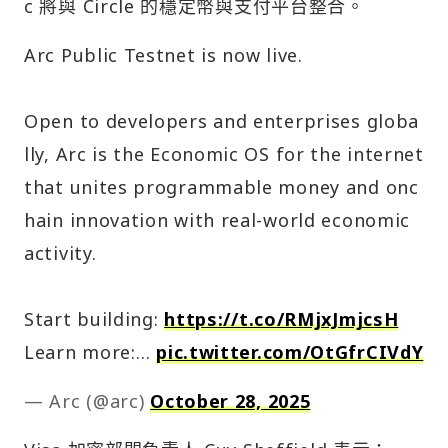
c 將與 Circle 的穩定幣與支付平台整合。
Arc Public Testnet is now live.
Open to developers and enterprises globa
lly, Arc is the Economic OS for the internet
that unites programmable money and onc
hain innovation with real-world economic
activity.
Start building:
https://t.co/RMjxJmjcsH
Learn more:…
pic.twitter.com/OtGfrCIVdY
— Arc (@arc)
October 28, 2025