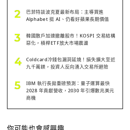
巴菲特談波克夏最新布局：主導買進
Alphabet 挺 AI、仍看好蘋果長期價值
韓國散戶加速撤離股市！KOSPI 交易結構
惡化，槓桿ETF放大市場震盪
Coldcard冷錢包漏洞延燒！損失擴大至近
九千萬鎂，投資人反向湧入交易所避險
IBM 執行長拋重磅預測：量子運算最快
2028 年貢獻營收，2030 年引爆數兆美元
商機
你可能也會感興趣