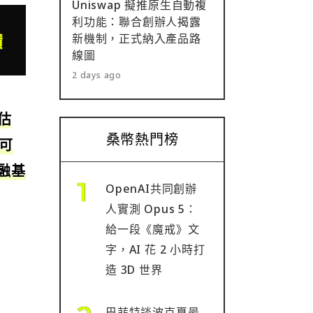
Uniswap 擬推原生自動複
利功能：聯合創辦人揭露
新機制，正式納入產品路
線圖
2 days ago
估
桑幣熱門榜
「可
融基
OpenAI共同創辦
人實測 Opus 5：
給一段《魔戒》文
字，AI 花 2 小時打
造 3D 世界
巴菲特談波克夏最