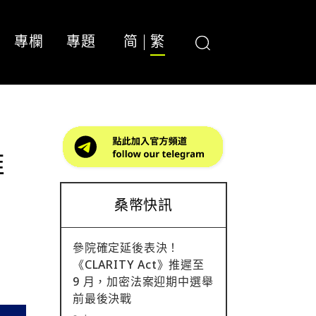
專欄
專題
简
繁
推
桑幣快訊
參院確定延後表決！
《CLARITY Act》推遲至
9 月，加密法案迎期中選舉
前最後決戰