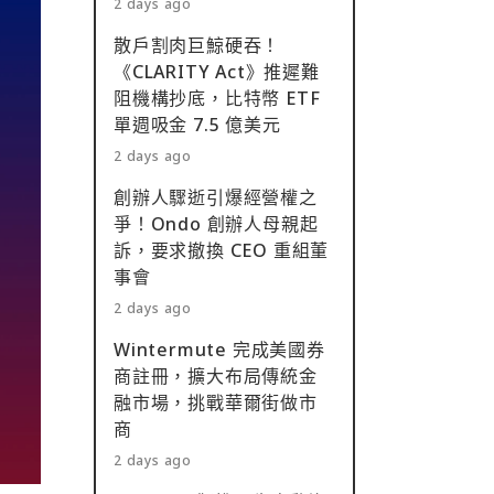
2 days ago
散戶割肉巨鯨硬吞！
《CLARITY Act》推遲難
阻機構抄底，比特幣 ETF
單週吸金 7.5 億美元
2 days ago
創辦人驟逝引爆經營權之
爭！Ondo 創辦人母親起
訴，要求撤換 CEO 重組董
事會
2 days ago
Wintermute 完成美國券
商註冊，擴大布局傳統金
融市場，挑戰華爾街做市
商
2 days ago