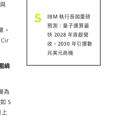
幣與
IBM 執行長拋重磅
預測：量子運算最
業。
快 2028 年貢獻營
ir
收，2030 年引爆數
兆美元商機
圍繞
鏈為
 S
險上