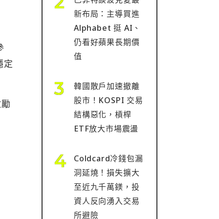
新布局：主導買進
Alphabet 挺 AI、
仍看好蘋果長期價
參
值
穩定
韓國散戶加速撤離
股市！KOSPI 交易
激勵
結構惡化，槓桿
ETF放大市場震盪
Coldcard冷錢包漏
洞延燒！損失擴大
至近九千萬鎂，投
資人反向湧入交易
所避險