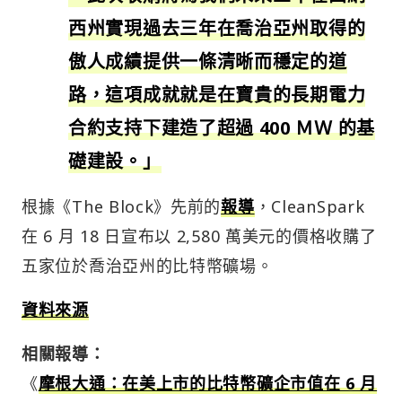
西州實現過去三年在喬治亞州取得的
傲人成績提供一條清晰而穩定的道
路，這項成就就是在寶貴的長期電力
合約支持下建造了超過 400 ＭＷ 的基
礎建設。」
根據《The Block》先前的
報導
，CleanSpark
在 6 月 18 日宣布以 2,580 萬美元的價格收購了
五家位於喬治亞州的比特幣礦場。
資料來源
相關報導：
《
摩根大通：在美上市的比特幣礦企市值在 6 月