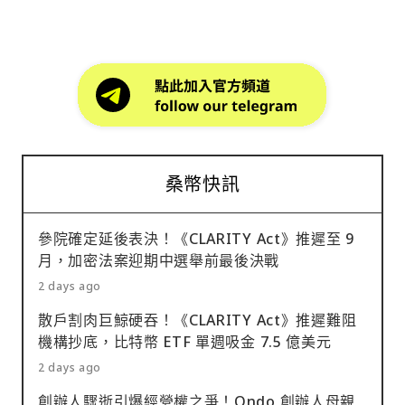
桑幣快訊
參院確定延後表決！《CLARITY Act》推遲至 9
月，加密法案迎期中選舉前最後決戰
2 days ago
散戶割肉巨鯨硬吞！《CLARITY Act》推遲難阻
機構抄底，比特幣 ETF 單週吸金 7.5 億美元
2 days ago
創辦人驟逝引爆經營權之爭！Ondo 創辦人母親