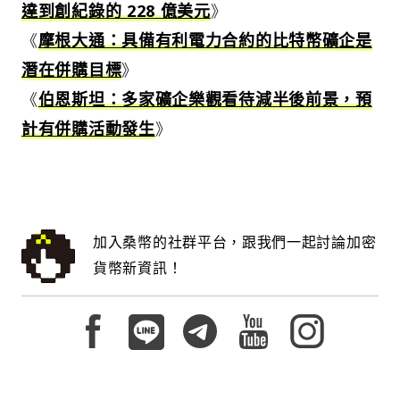
達到創紀錄的 228 億美元
》
《
摩根大通：具備有利電力合約的比特幣礦企是
潛在併購目標
》
《
伯恩斯坦：多家礦企樂觀看待減半後前景，預
計有併購活動發生
》
加入桑幣的社群平台，跟我們一起討論加密
貨幣新資訊！