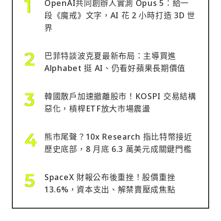
OpenAI共同創辦人實測 Opus 5：給一
段《魔戒》文字，AI 花 2 小時打造 3D 世
界
巴菲特談波克夏最新布局：主導買進
Alphabet 挺 AI、仍看好蘋果長期價值
韓國散戶加速撤離股市！KOSPI 交易結構
惡化，槓桿ETF放大市場震盪
熊市尾聲？10x Research 指比特幣接近
歷史底部，8 月底 6.3 萬美元成關鍵門檻
SpaceX 財報公布後重挫！股價重挫
13.6%，資本支出、解禁賣壓成焦點