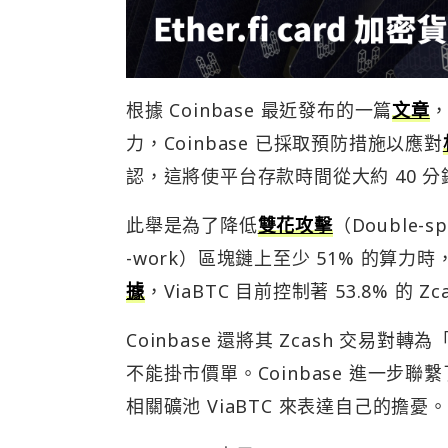
根據 Coinbase 最近發布的一篇
文章
，
力，Coinbase 已採取預防措施以應對
認，這將使平台存款時間從大約 40 分鐘
此舉是為了降低
雙花攻擊
（Double-
-work）區塊鏈上至少 51% 的算力時，
據
，ViaBTC 目前控制著 53.8% 的 Zc
Coinbase 還將其 Zcash 交
不能掛市價單。Coinbase 進一步聯繫了 Z
相關礦池 ViaBTC 來表達自己的擔憂。