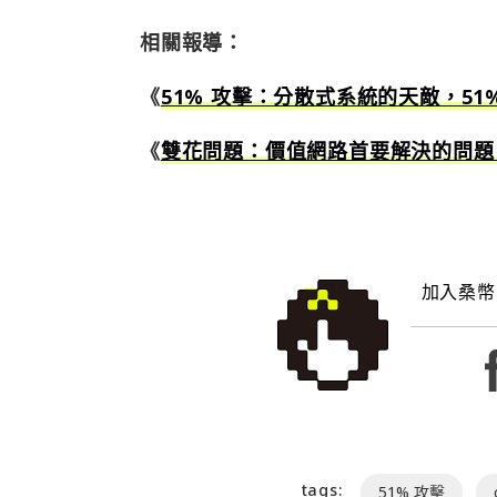
相關報導：
《
51% 攻擊：分散式系統的天敵，51
《
雙花問題：價值網路首要解決的問題
加入桑幣
tags:
51% 攻擊