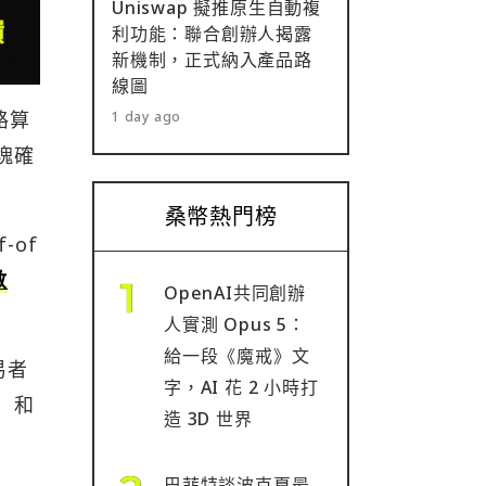
Uniswap 擬推原生自動複
利功能：聯合創辦人揭露
新機制，正式納入產品路
線圖
網路算
1 day ago
區塊確
桑幣熱門榜
-of
數
OpenAI共同創辦
人實測 Opus 5：
給一段《魔戒》文
易者
字，AI 花 2 小時打
C）和
造 3D 世界
巴菲特談波克夏最