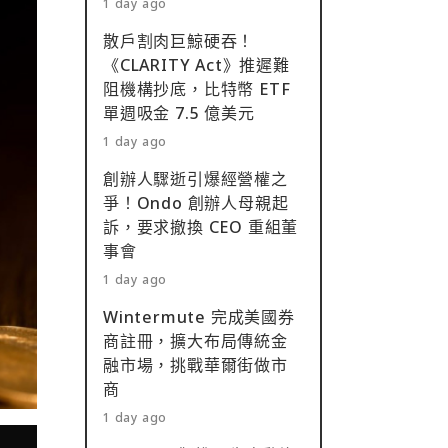
1 day ago
散戶割肉巨鯨硬吞！
《CLARITY Act》推遲難
阻機構抄底，比特幣 ETF
單週吸金 7.5 億美元
1 day ago
創辦人驟逝引爆經營權之
爭！Ondo 創辦人母親起
訴，要求撤換 CEO 重組董
事會
1 day ago
Wintermute 完成美國券
商註冊，擴大布局傳統金
融市場，挑戰華爾街做市
商
1 day ago