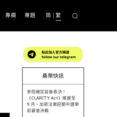
專欄
專題
简
繁
桑幣快訊
參院確定延後表決！
《CLARITY Act》推遲至
9 月，加密法案迎期中選舉
前最後決戰