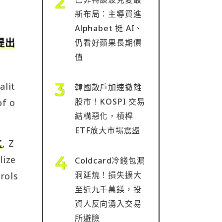
新布局：主導買進
Alphabet 挺 AI、
提出
仍看好蘋果長期價
值
lit
韓國散戶加速撤離
股市！KOSPI 交易
f o
結構惡化，槓桿
ETF放大市場震盪
C
, Z
lize
Coldcard冷錢包漏
洞延燒！損失擴大
rols
至近九千萬鎂，投
資人反向湧入交易
所避險