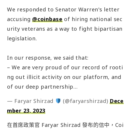
We responded to Senator Warren's letter
accusing
@coinbase
of hiring national sec
urity veterans as a way to fight bipartisan
legislation.
In our response, we said that:
– We are very proud of our record of rooti
ng out illicit activity on our platform, and
of our deep partnership…
— Faryar Shirzad
(@faryarshirzad)
Dece
mber 23, 2023
在首席政策官 Faryar Shirzad 發布的信中，Coi