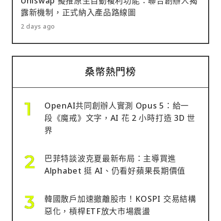
Uniswap 擬推原生自動複利功能：聯合創辦人揭
露新機制，正式納入產品路線圖
2 days ago
桑幣熱門榜
OpenAI共同創辦人實測 Opus 5：給一
段《魔戒》文字，AI 花 2 小時打造 3D 世
界
巴菲特談波克夏最新布局：主導買進
Alphabet 挺 AI、仍看好蘋果長期價值
韓國散戶加速撤離股市！KOSPI 交易結構
惡化，槓桿ETF放大市場震盪