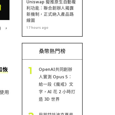
Uniswap 擬推原生自動複
利功能：聯合創辦人揭露
新機制，正式納入產品路
線圖
s），
17 hours ago
桑幣熱門榜
和恢
OpenAI共同創辦
人實測 Opus 5：
給一段《魔戒》文
字，AI 花 2 小時打
以使用
造 3D 世界
巴菲特談波克夏最