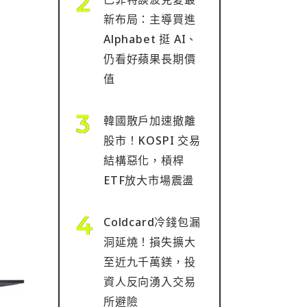
新布局：主導買進
Alphabet 挺 AI、
仍看好蘋果長期價
值
韓國散戶加速撤離
股市！KOSPI 交易
結構惡化，槓桿
ETF放大市場震盪
Coldcard冷錢包漏
洞延燒！損失擴大
至近九千萬鎂，投
資人反向湧入交易
所避險