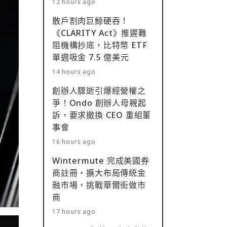
12 hours ago
散戶割肉巨鯨硬吞！
《CLARITY Act》推遲難
阻機構抄底，比特幣 ETF
單週吸金 7.5 億美元
14 hours ago
創辦人驟逝引爆經營權之
爭！Ondo 創辦人母親起
訴，要求撤換 CEO 重組董
事會
16 hours ago
Wintermute 完成美國券
商註冊，擴大布局傳統金
融市場，挑戰華爾街做市
商
17 hours ago