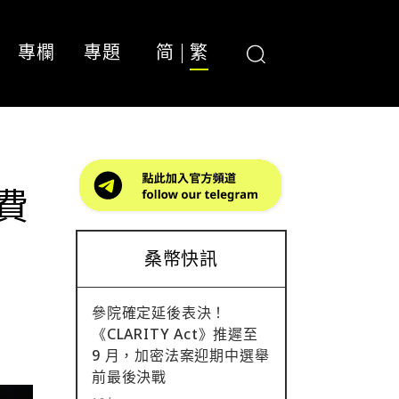
專欄
專題
简
繁
費
桑幣快訊
參院確定延後表決！
《CLARITY Act》推遲至
9 月，加密法案迎期中選舉
前最後決戰