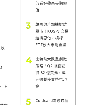
仍看好蘋果長期價
值
韓國散戶加速撤離
股市！KOSPI 交易
結構惡化，槓桿
ETF放大市場震盪
，以
比特幣大跌重創微
策略！Q2 帳面虧
品』
損 82 億美元，連
五週暫停買幣屯現
金
 正
Coldcard冷錢包漏