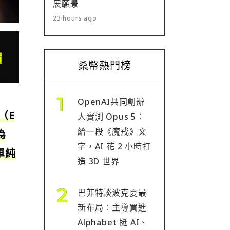
展願景
23 hours ago
桑幣熱門榜
OpenAI共同創辦
（E
人實測 Opus 5：
給一段《魔戒》文
為
字，AI 花 2 小時打
單純
造 3D 世界
巴菲特談波克夏最
新布局：主導買進
Alphabet 挺 AI、