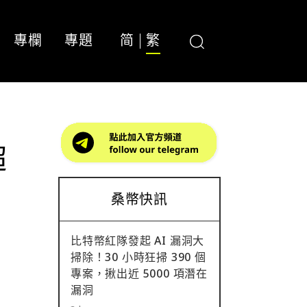
專欄
專題
简
繁
超
桑幣快訊
比特幣紅隊發起 AI 漏洞大
掃除！30 小時狂掃 390 個
專案，揪出近 5000 項潛在
漏洞