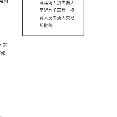
常有
洞延燒！損失擴大
至近九千萬鎂，投
資人反向湧入交易
所避險
，討
家級