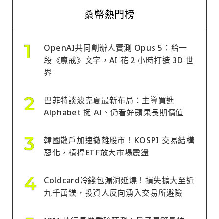
桑幣熱門榜
OpenAI共同創辦人實測 Opus 5：給一
段《魔戒》文字，AI 花 2 小時打造 3D 世
界
巴菲特談波克夏最新布局：主導買進
Alphabet 挺 AI、仍看好蘋果長期價值
韓國散戶加速撤離股市！KOSPI 交易結構
惡化，槓桿ETF放大市場震盪
Coldcard冷錢包漏洞延燒！損失擴大至近
九千萬鎂，投資人反向湧入交易所避險