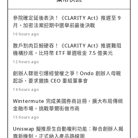
參院確定延後表決！《CLARITY Act》推遲至 9
月，加密法案迎期中選舉前最後決戰
10 hours ago
散戶割肉巨鯨硬吞！《CLARITY Act》推遲難阻
機構抄底，比特幣 ETF 單週吸金 7.5 億美元
12 hours ago
創辦人驟逝引爆經營權之爭！Ondo 創辦人母親
起訴，要求撤換 CEO 重組董事會
14 hours ago
Wintermute 完成美國券商註冊，擴大布局傳統
金融市場，挑戰華爾街做市商
15 hours ago
Uniswap 擬推原生自動複利功能：聯合創辦人揭
露新機制，正式納入產品路線圖