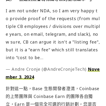
I am not under NDA, so I am very happy t
o provide proof of the requests (from mul
tiple CB employees / divisions over multipl
e years, on email, telegram, and slack), no
w sure, CB can argue it isn't a "listing fee",
but it is a "earn fee" which still translates
into "cost to be…
— Andre Cronje (@AndreCronjeTech)
Nove
mber 3, 2024
針對這一點，Base 生態開發者澄清，Coinbase
的上幣團隊與 Coinbase Earn 的團隊各自獨
立，Earn 是一個完全可選的行銷計劃，您是否