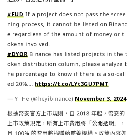
#FUD
If a project does not pass the scree
ning process, it cannot be listed on Binanc
e regardless of the amount of money or t
okens involved.
#DYOR
Binance has listed projects in the t
oken distribution column, please analyze t
he percentage to know if there is a so-call
ed 20%.…
https://t.co/LYt3GU7PMT
— Yi He (@heyibinance)
November 3, 2024
根據幣安官方上市規則，自 2018 年起，幣安的
上市政策規定，所有上市費用將「公開透明」，
且 100% 的費用將捐贈給慈善機構。政策內容如