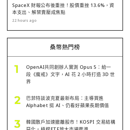
SpaceX 財報公布後重挫！股價重挫 13.6%，資
本支出、解禁賣壓成焦點
22 hours ago
桑幣熱門榜
OpenAI共同創辦人實測 Opus 5：給一
段《魔戒》文字，AI 花 2 小時打造 3D 世
界
巴菲特談波克夏最新布局：主導買進
Alphabet 挺 AI、仍看好蘋果長期價值
韓國散戶加速撤離股市！KOSPI 交易結構
惡化，槓桿ETF放大市場震盪