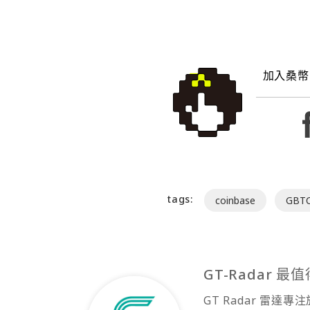
加入桑幣
tags:
coinbase
GBT
GT-Radar 
GT Radar 雷