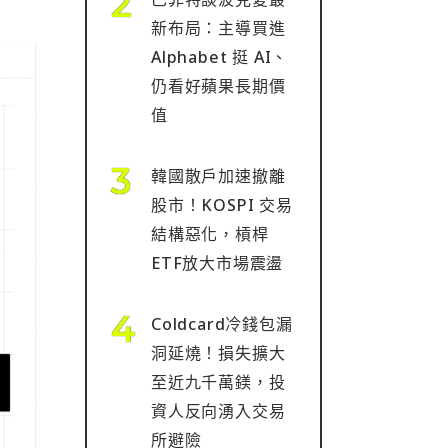
新布局：主導買進
Alphabet 挺 AI、
仍看好蘋果長期價
值
韓國散戶加速撤離
股市！KOSPI 交易
結構惡化，槓桿
ETF放大市場震盪
Coldcard冷錢包漏
洞延燒！損失擴大
至近九千萬鎂，投
資人反向湧入交易
所避險