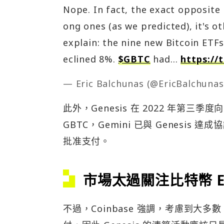
Nope. In fact, the exact opposite 
ong ones (as we predicted), it's ot
explain: the nine new Bitcoin ETFs
eclined 8%.
$GBTC
had…
https://
— Eric Balchunas (@EricBalchuna
此外，Genesis 在 2022 年第三季度向
GBTC，Gemini 已與 Genes
批准支付。
市場太過關注比特幣 E
不過，Coinbase 強調，考慮到大多