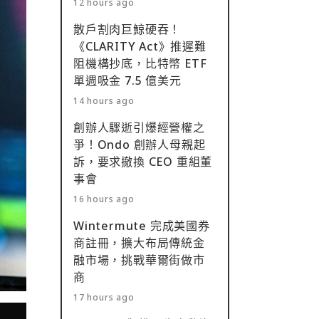
12 hours ago
散戶割肉巨鯨硬吞！
《CLARITY Act》推遲難
阻機構抄底，比特幣 ETF
單週吸金 7.5 億美元
14 hours ago
創辦人驟逝引爆經營權之
爭！Ondo 創辦人母親起
訴，要求撤換 CEO 重組董
事會
16 hours ago
Wintermute 完成美國券
商註冊，擴大布局傳統金
融市場，挑戰華爾街做市
商
17 hours ago