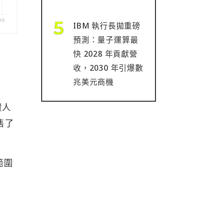
IBM 執行長拋重磅
預測：量子運算最
快 2028 年貢獻營
收，2030 年引爆數
兆美元商機
資人
售了
範圍