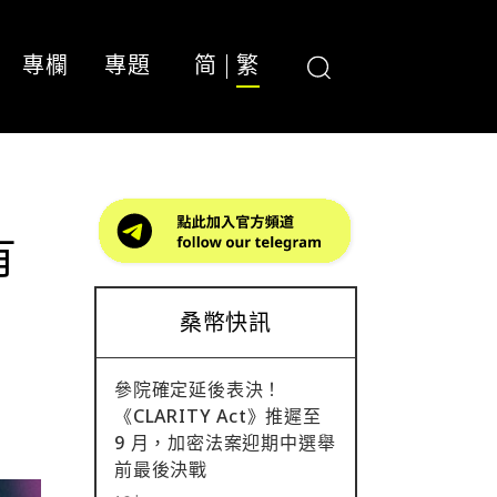
專欄
專題
简
繁
有
桑幣快訊
參院確定延後表決！
《CLARITY Act》推遲至
9 月，加密法案迎期中選舉
前最後決戰