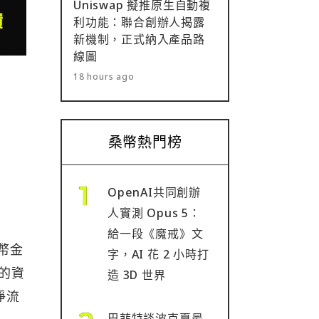
Uniswap 擬推原生自動複
利功能：聯合創辦人揭露
新機制，正式納入產品路
線圖
18 hours ago
桑幣熱門榜
OpenAI共同創辦
人實測 Opus 5：
給一段《魔戒》文
幣金
字，AI 花 2 小時打
 的資
造 3D 世界
淨流
巴菲特談波克夏最