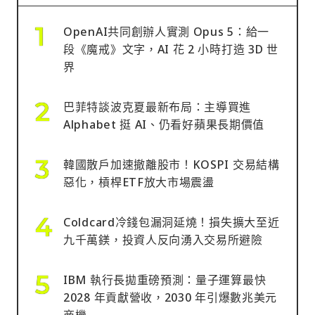
OpenAI共同創辦人實測 Opus 5：給一
段《魔戒》文字，AI 花 2 小時打造 3D 世
界
巴菲特談波克夏最新布局：主導買進
Alphabet 挺 AI、仍看好蘋果長期價值
韓國散戶加速撤離股市！KOSPI 交易結構
惡化，槓桿ETF放大市場震盪
Coldcard冷錢包漏洞延燒！損失擴大至近
九千萬鎂，投資人反向湧入交易所避險
IBM 執行長拋重磅預測：量子運算最快
2028 年貢獻營收，2030 年引爆數兆美元