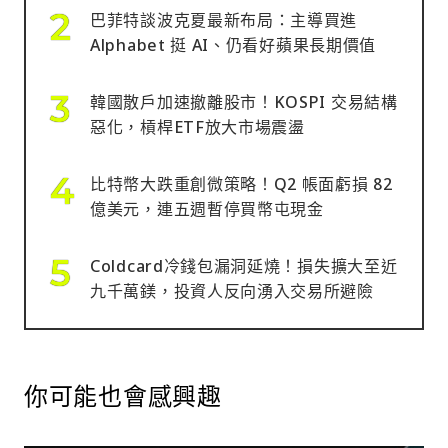
巴菲特談波克夏最新布局：主導買進
Alphabet 挺 AI、仍看好蘋果長期價值
韓國散戶加速撤離股市！KOSPI 交易結構
惡化，槓桿ETF放大市場震盪
比特幣大跌重創微策略！Q2 帳面虧損 82
億美元，連五週暫停買幣屯現金
Coldcard冷錢包漏洞延燒！損失擴大至近
九千萬鎂，投資人反向湧入交易所避險
你可能也會感興趣