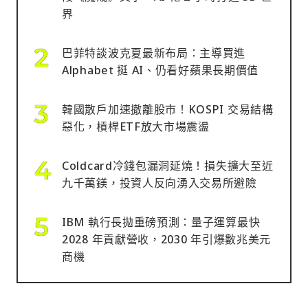
界
巴菲特談波克夏最新布局：主導買進
Alphabet 挺 AI、仍看好蘋果長期價值
韓國散戶加速撤離股市！KOSPI 交易結構
惡化，槓桿ETF放大市場震盪
Coldcard冷錢包漏洞延燒！損失擴大至近
九千萬鎂，投資人反向湧入交易所避險
IBM 執行長拋重磅預測：量子運算最快
2028 年貢獻營收，2030 年引爆數兆美元
商機