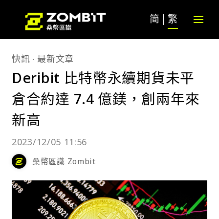
简
繁
快訊
最新文章
Deribit 比特幣永續期貨未平
倉合約達 7.4 億鎂，創兩年來
新高
2023/12/05 11:56
桑幣區識 Zombit