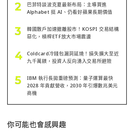
巴菲特談波克夏最新布局：主導買進
Alphabet 挺 AI、仍看好蘋果長期價值
韓國散戶加速撤離股市！KOSPI 交易結構
惡化，槓桿ETF放大市場震盪
Coldcard冷錢包漏洞延燒！損失擴大至近
九千萬鎂，投資人反向湧入交易所避險
IBM 執行長拋重磅預測：量子運算最快
2028 年貢獻營收，2030 年引爆數兆美元
商機
你可能也會感興趣