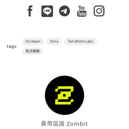
Do Kwon
Terra
Terraform Labs
tags:
執法機構
桑幣區識 Zombit