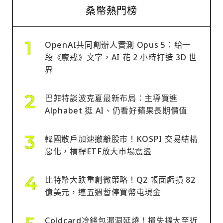
桑幣熱門榜
OpenAI共同創辦人實測 Opus 5：給一
段《魔戒》文字，AI 花 2 小時打造 3D 世
界
巴菲特談波克夏最新布局：主導買進
Alphabet 挺 AI、仍看好蘋果長期價值
韓國散戶加速撤離股市！KOSPI 交易結構
惡化，槓桿ETF放大市場震盪
比特幣大跌重創微策略！Q2 帳面虧損 82
億美元，連五週暫停買幣屯現金
Coldcard冷錢包漏洞延燒！損失擴大至近