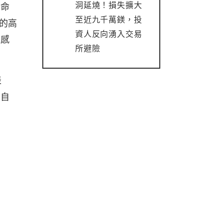
洞延燒！損失擴大
任命
至近九千萬鎂，投
的高
資人反向湧入交易
觀感
所避險
表
實自