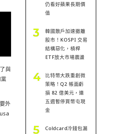
仍看好蘋果長期價
值
韓國散戶加速撤離
股市！KOSPI 交易
結構惡化，槓桿
ETF放大市場震盪
除了與
比特幣大跌重創微
和黨
策略！Q2 帳面虧
損 82 億美元，連
五週暫停買幣屯現
主要外
金
sa
Coldcard冷錢包漏