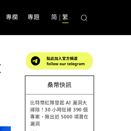
專欄
專題
简
繁
做
桑幣快訊
比特幣紅隊發起 AI 漏洞大
掃除！30 小時狂掃 390 個
專案，揪出近 5000 項潛在
漏洞