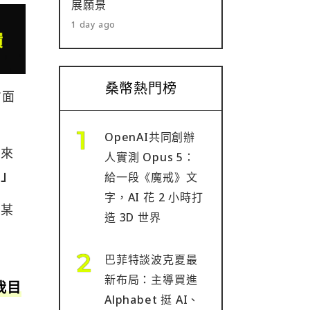
展願景
1 day ago
桑幣熱門榜
方面
OpenAI共同創辦
未來
人實測 Opus 5：
。」
給一段《魔戒》文
字，AI 花 2 小時打
在某
造 3D 世界
巴菲特談波克夏最
新布局：主導買進
我目
Alphabet 挺 AI、