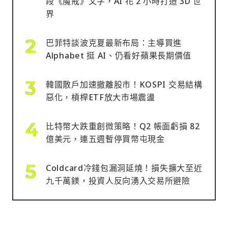
段《魔戒》文字，AI 花 2 小時打造 3D 世
界
巴菲特談波克夏最新布局：主導買進
Alphabet 挺 AI、仍看好蘋果長期價值
韓國散戶加速撤離股市！KOSPI 交易結構
惡化，槓桿ETF放大市場震盪
比特幣大跌重創微策略！Q2 帳面虧損 82
億美元，連五週暫停買幣屯現金
Coldcard冷錢包漏洞延燒！損失擴大至近
九千萬鎂，投資人反向湧入交易所避險