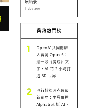
展願景
1 day ago
桑幣熱門榜
OpenAI共同創辦
人實測 Opus 5：
給一段《魔戒》文
字，AI 花 2 小時打
造 3D 世界
巴菲特談波克夏最
新布局：主導買進
Alphabet 挺 AI、