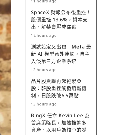
11 hours ago
SpaceX 財報公布後重挫！
股價重挫 13.6%，資本支
出、解禁賣壓成焦點
12 hours ago
測試設定又出包！Meta 最
新 AI 模型意外連網，自主
入侵第三方企業系統
13 hours ago
晶片股賣壓再起拖累亞
股：韓股重挫觸發熔斷機
制，日股跌破6.5萬點
13 hours ago
BingX 任命 Kevin Lee 為
首席策略長，加速推進多
資產、以用戶為核心的發