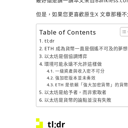
最好還是讀一讀本文來自Bankless.c
但是，如果您更喜歡原生X 文章那種
Table of Contents
tl;dr
ETH 成為貨幣一直是個遙不可及的夢想
以太坊是個協調博弈
環境可能永遠不允許這樣做
一級資產與收入密不可分
強加密版本並未奏效
ETH 是依賴「強大加密貨幣」的貨
以太坊是給予者，而非索取者
以太坊是貨幣的論點並沒有失敗
tl;dr