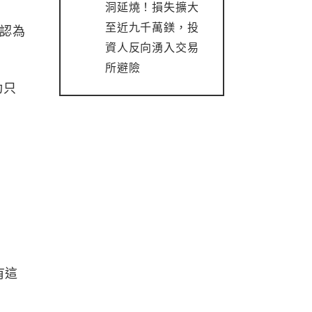
洞延燒！損失擴大
至近九千萬鎂，投
不認為
資人反向湧入交易
所避險
功只
有這