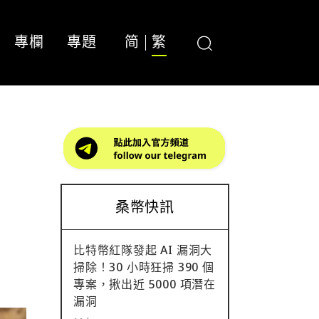
專欄
專題
简
繁
桑幣快訊
比特幣紅隊發起 AI 漏洞大
掃除！30 小時狂掃 390 個
專案，揪出近 5000 項潛在
漏洞