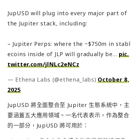
JupUSD will plug into every major part of
the Jupiter stack, including:
– Jupiter Perps: where the ~$750m in stabl
ecoins inside of JLP will gradually be…
pic.
twitter.com/jlNLc2eNCz
— Ethena Labs (@ethena_labs)
October 8,
2025
JupUSD 將全面整合至 Jupiter 生態系統中，主
要涵蓋五大應用領域。一名代表表示，作為整合
的一部分，JupUSD 將可用於：