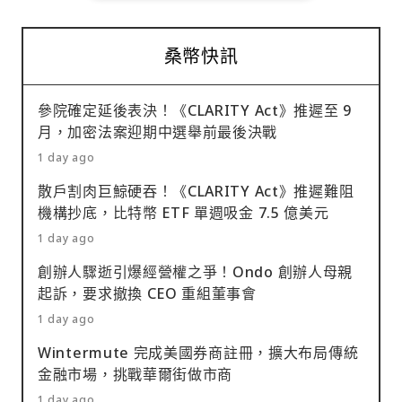
桑幣快訊
參院確定延後表決！《CLARITY Act》推遲至 9
月，加密法案迎期中選舉前最後決戰
1 day ago
散戶割肉巨鯨硬吞！《CLARITY Act》推遲難阻
機構抄底，比特幣 ETF 單週吸金 7.5 億美元
1 day ago
創辦人驟逝引爆經營權之爭！Ondo 創辦人母親
起訴，要求撤換 CEO 重組董事會
1 day ago
Wintermute 完成美國券商註冊，擴大布局傳統
金融市場，挑戰華爾街做市商
1 day ago