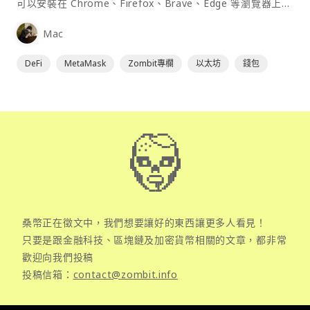
可以安裝在 Chrome、Firefox、Brave、Edge 等瀏覽器上作
為插件使用，具備許多功能且使用上非常方便。
Mac
DeFi
MetaMask
Zombit專欄
以太坊
錢包
桑幣正在徵文中，我們想要讓好的東西讓更多人看見！
只要是跟金融科技、區塊鏈及加密貨幣相關的文章，都非常
歡迎向我們投稿
投稿信箱：
contact@zombit.info