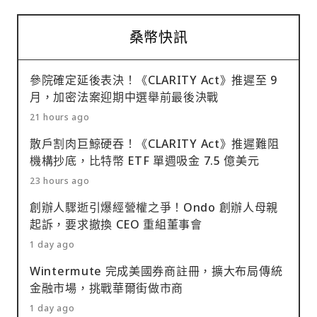
桑幣快訊
參院確定延後表決！《CLARITY Act》推遲至 9
月，加密法案迎期中選舉前最後決戰
21 hours ago
散戶割肉巨鯨硬吞！《CLARITY Act》推遲難阻
機構抄底，比特幣 ETF 單週吸金 7.5 億美元
23 hours ago
創辦人驟逝引爆經營權之爭！Ondo 創辦人母親
起訴，要求撤換 CEO 重組董事會
1 day ago
Wintermute 完成美國券商註冊，擴大布局傳統
金融市場，挑戰華爾街做市商
1 day ago