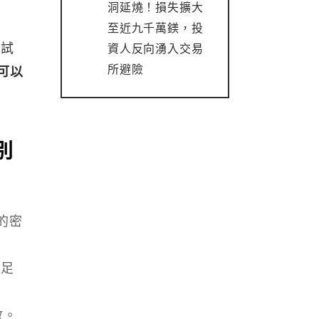
洞延燒！損失擴大
至近九千萬鎂，投
將試
資人反向湧入交易
所避險
可以
別
的密
滿足
數。