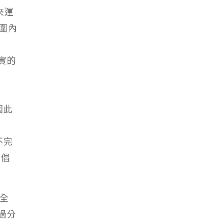
來運
圍內
實的
因此
不完
立倡
安全
過分