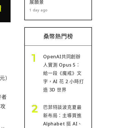
展願景
1 day ago
桑幣熱門榜
OpenAI共同創辦
人實測 Opus 5：
給一段《魔戒》文
美元）
字，AI 花 2 小時打
冗
造 3D 世界
發者
保攻
巴菲特談波克夏最
新布局：主導買進
Alphabet 挺 AI、