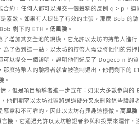
合約，任何人都可以提交一個聲稱的反例 q > p，連
+2 都是素數。如果有人提出了有效的主張，那麼 Bob 的
b 剩下的 ETH。
低風險
。
明，並為了增加其安全池的規模，它允許以太坊的持幣人進行
。為了做到這一點，以太坊的持幣人需要將他們的質押
以提交一個證明，證明他們違反了 Dogecoin 的
那麼持幣人的驗證者就會被強制退出，他們剩下的 E
險
。
了相同的事情，但是項目領導者進一步宣布：如果大多數參與的 E
的交易，他們期望以太坊社區將通過硬分叉來刪除這些驗證
是惡意和不可靠的，因此以太坊有興趣這樣做。
高風險
D 價格預言機，它通過允許以太坊驗證者參與和投票來運作，