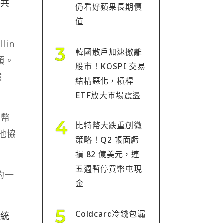
會共
仍看好蘋果長期價
值
in
韓國散戶加速撤離
額。
股市！KOSPI 交易
然
結構惡化，槓桿
ETF放大市場震盪
持幣
比特幣大跌重創微
他協
策略！Q2 帳面虧
損 82 億美元，連
五週暫停買幣屯現
的一
金
Coldcard冷錢包漏
系統