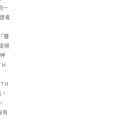
同一
驗證者
「雙
提現
質押
TH
TH
者。
。
沒有