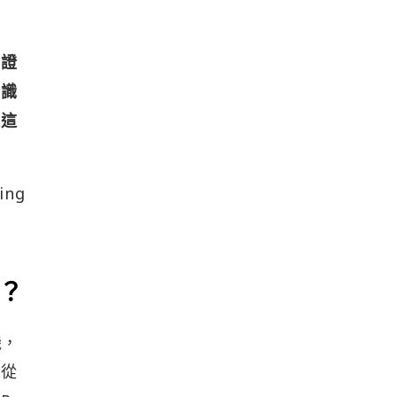
驗證
共識
建這
ng
呢？
機，
地從