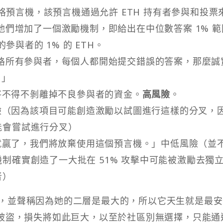
SD 價格預言機，該預言機通過允許 ETH 持有者參與和投票
們增加了一個激勵機制，即給出在中位數答案 1% 範
參與者的 1% 的 ETH。
賂所有參與者，每個人都開始提交錯誤的答案，那麼誠
？」
坊將不得不剝離掉不良參與者的資金。
高風險
。
高風險（因為該項目可能創造激勵以試圖進行這樣的分叉，
能會嘗試進行分叉）
擊者就贏了，我們將放棄使用這個預言機。」中低風險（並
制確實創造了一大批在 51% 攻擊中可能被激勵去獨
者）
的二層，並聲稱因為她的二層是最大的，所以它天生就是最
被盜，損失將如此巨大，以至於社區別無選擇，只能通