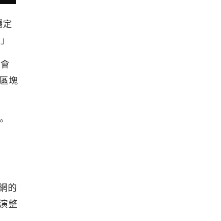
穩定
。」
往會
與區塊
。
子網的
扮演整