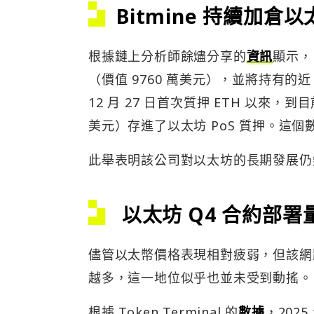
Bitmine 持續加倉以
根據鏈上分析師餘燼分享的
資訊
顯示，B
（價值 9760 萬美元），並將持有的近 
12 月 27 日首次質押 ETH 以來，到目
美元）存進了以太坊 PoS 質押。這個數字
此舉表明該公司對以太坊的長期發展仍
以太坊 Q4 合約部署
儘管以太幣價格表現相對疲弱，但該網
越多，這一地位似乎也並未受到動搖。
根據 Token Terminal 的
數據
，202