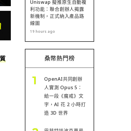
Uniswap 擬推原生自動複
利功能：聯合創辦人揭露
新機制，正式納入產品路
線圖
19 hours ago
桑幣熱門榜
入質
OpenAI共同創辦
人實測 Opus 5：
給一段《魔戒》文
字，AI 花 2 小時打
造 3D 世界
巴菲特談波克夏最