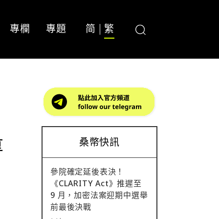
專欄
專題
简
繁
量
桑幣快訊
參院確定延後表決！
《CLARITY Act》推遲至
9 月，加密法案迎期中選舉
前最後決戰