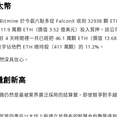
太幣
itmine 於今晨六點多從 FalconX 收到 32938 顆 ET
11.9 萬顆 ETH（價值 3.52 億美元）投入質押。該公
前 4 天時間裡一共已經把 46.1 萬顆 ETH（價值 13.68
佔他們 ETH 總持股（411 萬顆）的 11.2%。
然深具信心。
量創新高
路仍然是最被業界廣泛採用的結算層，即使競爭對手
5 年第四季在以太坊上新建立並發布的智慧合約數量達到 