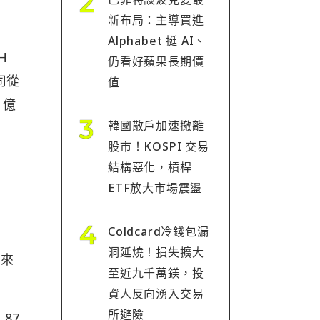
新布局：主導買進
Alphabet 挺 AI、
H
仍看好蘋果長期價
司從
值
 億
韓國散戶加速撤離
股市！KOSPI 交易
結構惡化，槓桿
ETF放大市場震盪
Coldcard冷錢包漏
洞延燒！損失擴大
越來
至近九千萬鎂，投
資人反向湧入交易
所避險
87