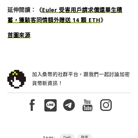
延伸閱讀：《
Euler 受害用戶請求償還畢生積
蓄，獲駭客同情額外贈送 14 顆 ETH
》
首圖來源
加入桑幣的社群平台，跟我們一起討論加密
貨幣新資訊！
tags:
DeFi
駭客