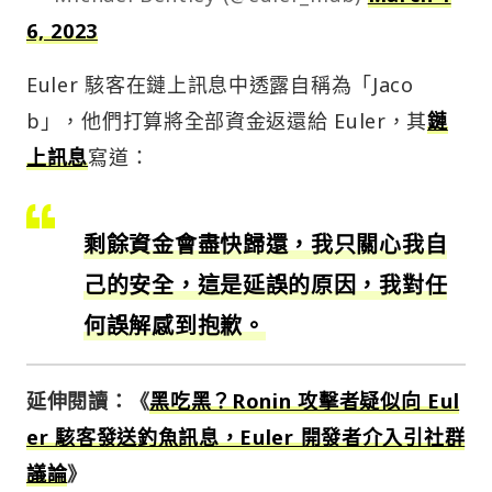
6, 2023
Euler 駭客在鏈上訊息中透露自稱為「Jaco
b」，他們打算將全部資金返還給 Euler，其
鏈
上訊息
寫道：
剩餘資金會盡快歸還，我只關心我自
己的安全，這是延誤的原因，我對任
何誤解感到抱歉。
延伸閱讀：《
黑吃黑？Ronin 攻擊者疑似向 Eul
er 駭客發送釣魚訊息，Euler 開發者介入引社群
議論
》