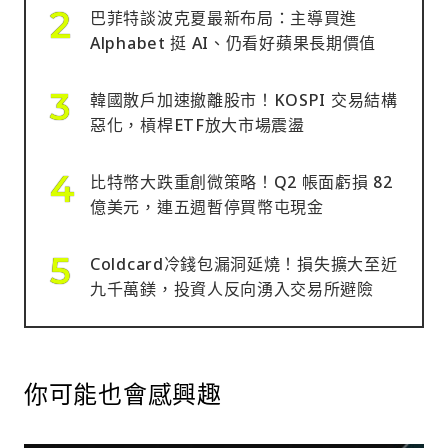
巴菲特談波克夏最新布局：主導買進
Alphabet 挺 AI、仍看好蘋果長期價值
韓國散戶加速撤離股市！KOSPI 交易結構
惡化，槓桿ETF放大市場震盪
比特幣大跌重創微策略！Q2 帳面虧損 82
億美元，連五週暫停買幣屯現金
Coldcard冷錢包漏洞延燒！損失擴大至近
九千萬鎂，投資人反向湧入交易所避險
你可能也會感興趣