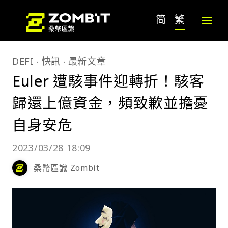
简
繁
DEFI
快訊
最新文章
Euler 遭駭事件迎轉折！駭客
歸還上億資金，頻致歉並擔憂
自身安危
2023/03/28 18:09
桑幣區識 Zombit